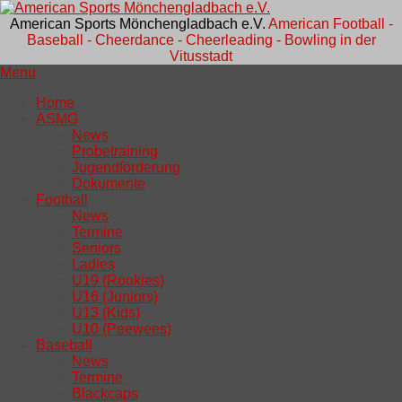
American Sports Mönchengladbach e.V.
American Football -
Baseball - Cheerdance - Cheerleading - Bowling in der
Vitusstadt
Menu
Home
ASMG
News
Probetraining
Jugendförderung
Dokumente
Football
News
Termine
Seniors
Ladies
U19 (Rookies)
U16 (Juniors)
U13 (Kids)
U10 (Peewees)
Baseball
News
Termine
Blackcaps