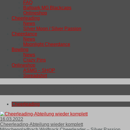
FAQ
Ballpark MG Blackcaps
Onlineshop
Cheerleading
News
Silver Moon / Silver Passion
Cheerdance
News
Moonlight Cheerdance
Bowling
News
Crazy Pins
Onlineshop
ASMG – SHOP
Spreadshirt
Tag:
16. März 2022
Cheerleading
16.03.2022
Cheerleading-Abteilung wieder komplett
Mönchengladbach Wolfpack Cheerleader – Silver Passion