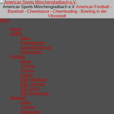
American Sports Mönchengladbach e.V.
American Football -
Baseball - Cheerdance - Cheerleading - Bowling in der
Vitusstadt
Menu
Home
ASMG
News
Probetraining
Jugendförderung
Dokumente
Football
News
Termine
Seniors
Ladies
U19 (Rookies)
U16 (Juniors)
U13 (Kids)
U10 (Peewees)
Baseball
News
Termine
Blackcaps