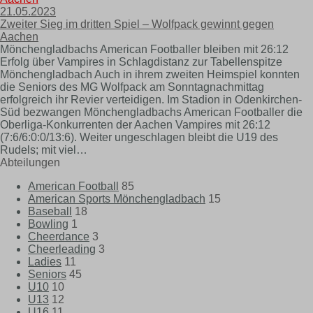
21.05.2023
Zweiter Sieg im dritten Spiel – Wolfpack gewinnt gegen
Aachen
Mönchengladbachs American Footballer bleiben mit 26:12
Erfolg über Vampires in Schlagdistanz zur Tabellenspitze
Mönchengladbach Auch in ihrem zweiten Heimspiel konnten
die Seniors des MG Wolfpack am Sonntagnachmittag
erfolgreich ihr Revier verteidigen. Im Stadion in Odenkirchen-
Süd bezwangen Mönchengladbachs American Footballer die
Oberliga-Konkurrenten der Aachen Vampires mit 26:12
(7:6/6:0:0/13:6). Weiter ungeschlagen bleibt die U19 des
Rudels; mit viel…
Abteilungen
American Football
85
American Sports Mönchengladbach
15
Baseball
18
Bowling
1
Cheerdance
3
Cheerleading
3
Ladies
11
Seniors
45
U10
10
U13
12
U16
11