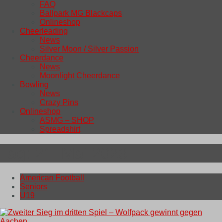
FAQ
Ballpark MG Blackcaps
Onlineshop
Cheerleading
News
Silver Moon / Silver Passion
Cheerdance
News
Moonlight Cheerdance
Bowling
News
Crazy Pins
Onlineshop
ASMG – SHOP
Spreadshirt
Tag:
21. Mai 2023
American Football
Seniors
U19