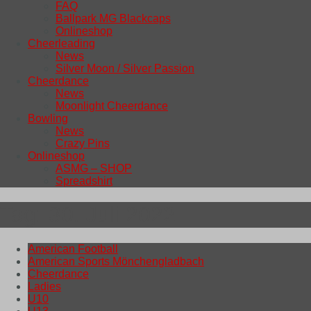
FAQ
Ballpark MG Blackcaps
Onlineshop
Cheerleading
News
Silver Moon / Silver Passion
Cheerdance
News
Moonlight Cheerdance
Bowling
News
Crazy Pins
Onlineshop
ASMG – SHOP
Spreadshirt
Tag:
30. Juli 2022
American Football
American Sports Mönchengladbach
Cheerdance
Ladies
U10