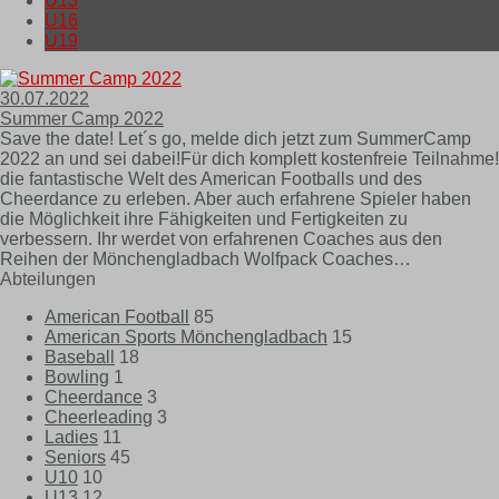
U13
U16
U19
30.07.2022
Summer Camp 2022
Save the date! Let´s go, melde dich jetzt zum SummerCamp
2022 an und sei dabei!Für dich komplett kostenfreie Teilnahme!
die fantastische Welt des American Footballs und des
Cheerdance zu erleben. Aber auch erfahrene Spieler haben
die Möglichkeit ihre Fähigkeiten und Fertigkeiten zu
verbessern. Ihr werdet von erfahrenen Coaches aus den
Reihen der Mönchengladbach Wolfpack Coaches…
Abteilungen
American Football
85
American Sports Mönchengladbach
15
Baseball
18
Bowling
1
Cheerdance
3
Cheerleading
3
Ladies
11
Seniors
45
U10
10
U13
12