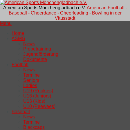
American Sports Mönchengladbach e.V.
American Football -
Baseball - Cheerdance - Cheerleading - Bowling in der
Vitusstadt
Menu
Home
ASMG
News
Probetraining
Jugendförderung
Dokumente
Football
News
Termine
Seniors
Ladies
U19 (Rookies)
U16 (Juniors)
U13 (Kids)
U10 (Peewees)
Baseball
News
Termine
Blackcaps