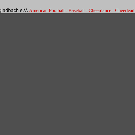
ladbach e.V.
American Football - Baseball - Cheerdance - Cheerleadi