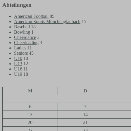
Abteilungen
American Football
85
American Sports Mönchengladbach
15
Baseball
18
Bowling
1
Cheerdance
3
Cheerleading
3
Ladies
11
Seniors
45
U10
10
U13
12
U16
11
U19
18
M
D
6
7
13
14
20
21
27
28