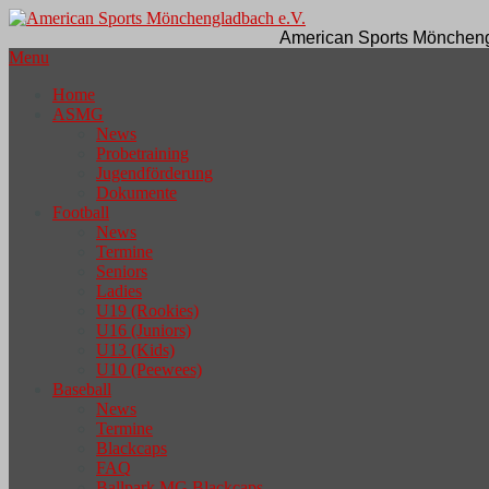
American Sports Möncheng
Menu
Home
ASMG
News
Probetraining
Jugendförderung
Dokumente
Football
News
Termine
Seniors
Ladies
U19 (Rookies)
U16 (Juniors)
U13 (Kids)
U10 (Peewees)
Baseball
News
Termine
Blackcaps
FAQ
Ballpark MG Blackcaps