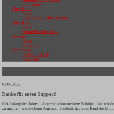
Onlineshop
Cheerleading
News
Silver Moon / Silver Passion
Cheerdance
News
Moonlight Cheerdance
Bowling
News
Crazy Pins
Onlineshop
ASMG – SHOP
Spreadshirt
Tag:
2. Juni 2022
02.06.2022
Danke für euren Support!
Seit Anfang des Jahres haben wir schon mehrere Schulprojekte mit d
zu machen. Gerade beim American Football, hat jedes Kind die Möglich