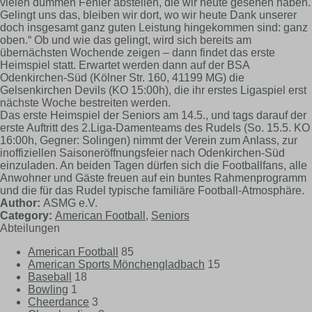
vielen dummen Fehler abstellen, die wir heute gesehen haben.
Gelingt uns das, bleiben wir dort, wo wir heute Dank unserer
doch insgesamt ganz guten Leistung hingekommen sind: ganz
oben.“ Ob und wie das gelingt, wird sich bereits am
übernächsten Wochende zeigen – dann findet das erste
Heimspiel statt. Erwartet werden dann auf der BSA
Odenkirchen-Süd (Kölner Str. 160, 41199 MG) die
Gelsenkirchen Devils (KO 15:00h), die ihr erstes Ligaspiel erst
nächste Woche bestreiten werden.
Das erste Heimspiel der Seniors am 14.5., und tags darauf der
erste Auftritt des 2.Liga-Damenteams des Rudels (So. 15.5. KO
16:00h, Gegner: Solingen) nimmt der Verein zum Anlass, zur
inoffiziellen Saisoneröffnungsfeier nach Odenkirchen-Süd
einzuladen. An beiden Tagen dürfen sich die Footballfans, alle
Anwohner und Gäste freuen auf ein buntes Rahmenprogramm
und die für das Rudel typische familiäre Football-Atmosphäre.
Author:
ASMG e.V.
Category:
American Football
,
Seniors
Abteilungen
American Football
85
American Sports Mönchengladbach
15
Baseball
18
Bowling
1
Cheerdance
3