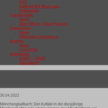
FAQ
Ballpark MG Blackcaps
Onlineshop
Cheerleading
News
Silver Moon / Silver Passion
Cheerdance
News
Moonlight Cheerdance
Bowling
News
Crazy Pins
Onlineshop
ASMG – SHOP
Spreadshirt
Gelungener Saisonstart der
MG Wolfpack Seniors
30.04.2022
Mönchengladbach: Der Auftakt in die diesjährige