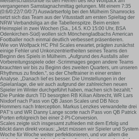
Meisterschaftsrunde ist den Herren des MG Wolfpack am
vergangenen Samstagnachmittag gelungen. Mit einem 7:35
(0:6/0:22/7:0/0:7) Auswärtserfolg bei den Mülheim Shamrocks
setzt sich das Team aus der Vitusstadt am ersten Spieltag der
NRW Verbandsliga an die Tabellenspitze. Beim ersten
Heimspiel in zwei Wochen (Sa., 14.5. KO 15:00 Uhr, BSA
Odenkirchen-Süd) wollen sich Mönchengladbachs American
Footballer noch einmal deutlich verbessert präsentieren.
Wie von Wolfpack HC Phil Scales erwartet, prägten zunächst
einige Fehler und Unkonzentriertheiten seines Teams den
Beginn des Spiels in Mülheim. „Aufgrund des Ausfalls aller
Vorbereitungsspiele oder -Scrimmages gegen andere Teams
brauchten wir bis zu Beginn des zweiten Quarters, um unseren
Rhythmus zu finden.“, so der Cheftrainer in einer ersten
Analyse. „Danach lief es besser. Die Umstellungen in der
Spielanlage, die wir auch aufgrund der zahlreichen neuen
Spieler im Winter durchgeführt haben, machen sich bezahlt.“
Die Punkte durch TD besorgten RB Kilian Albrecht, WR Lars
Nixdorf nach Pass von QB Jason Scales und DB Nico
Hommers nach Interception. Markus Lenzkes verwandelte drei
PAT‘s und WR Danny Lange scorte nach Pass von QB Patrick
Porten erfolgreich bei einer 2-Pt-Conversion.
Scales zeigte sich insgesamt zufrieden mit dem Erfolg und
blickt dann direkt voraus: „Jetzt müssen wir Spieler und System
Woche für Woche weiter perfektionieren, und vor allem die