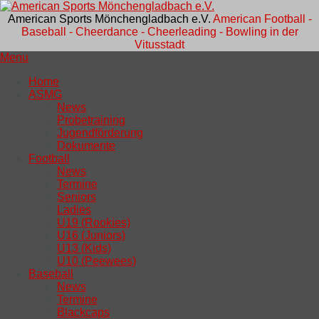
American Sports Mönchengladbach e.V.
American Football -
Baseball - Cheerdance - Cheerleading - Bowling in der
Vitusstadt
Menu
Home
ASMG
News
Probetraining
Jugendförderung
Dokumente
Football
News
Termine
Seniors
Ladies
U19 (Rookies)
U16 (Juniors)
U13 (Kids)
U10 (Peewees)
Baseball
News
Termine
Blackcaps