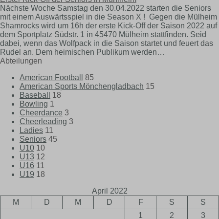
Nächste Woche Samstag den 30.04.2022 starten die Seniors
mit einem Auswärtsspiel in die Season X ! Gegen die Mülheim
Shamrocks wird um 16h der erste Kick-Off der Saison 2022 auf
dem Sportplatz Südstr. 1 in 45470 Mülheim stattfinden. Seid
dabei, wenn das Wolfpack in die Saison startet und feuert das
Rudel an. Dem heimischen Publikum werden…
Abteilungen
American Football
85
American Sports Mönchengladbach
15
Baseball
18
Bowling
1
Cheerdance
3
Cheerleading
3
Ladies
11
Seniors
45
U10
10
U13
12
U16
11
U19
18
April 2022
M
D
M
D
F
S
S
1
2
3