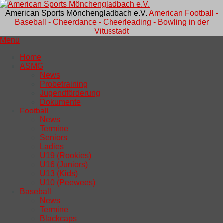
American Sports Mönchengladbach e.V.
American Football -
Baseball - Cheerdance - Cheerleading - Bowling in der
Vitusstadt
Menu
Home
ASMG
News
Probetraining
Jugendförderung
Dokumente
Football
News
Termine
Seniors
Ladies
U19 (Rookies)
U16 (Juniors)
U13 (Kids)
U10 (Peewees)
Baseball
News
Termine
Blackcaps