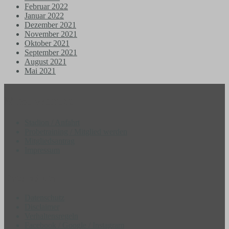
Februar 2022
Januar 2022
Dezember 2021
November 2021
Oktober 2021
September 2021
August 2021
Mai 2021
Most Wanted
Stadion / Anfahrt
Probetraining / Mitglied werden
Mitgliedsantrag
Impressum
Datenschutz
Datenschutz
Disclaimer
Verhaltensregeln
Facebook / Google / Instagram