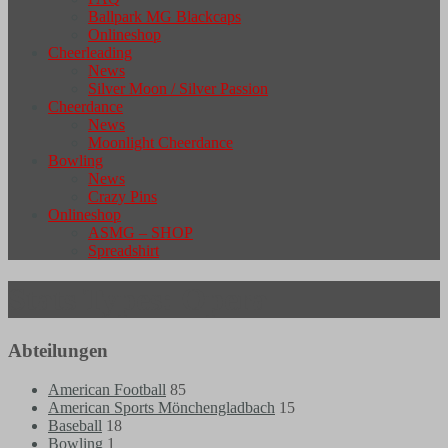
Ballpark MG Blackcaps
Onlineshop
Cheerleading
News
Silver Moon / Silver Passion
Cheerdance
News
Moonlight Cheerdance
Bowling
News
Crazy Pins
Onlineshop
ASMG – SHOP
Spreadshirt
Stats Types:
Opera
Abteilungen
American Football
85
American Sports Mönchengladbach
15
Baseball
18
Bowling
1