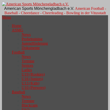
American Sports Mönchengladbach e.V.
American Football -
Baseball - Cheerdance - Cheerleading - Bowling in der Vitusstadt
Menu
Home
ASMG
News
Probetraining
Jugendförderung
Dokumente
Football
News
Termine
Seniors
Ladies
U19 (Rookies)
U16 (Juniors)
U13 (Kids)
U10 (Peewees)
Baseball
News
Termine
Blackcaps
FAQ