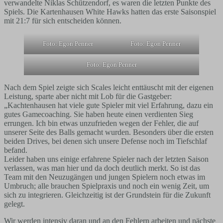
verwandelte Niklas Schützendorf, es waren die letzten Punkte des
Spiels. Die Kartenhausen White Hawks hatten das erste Saisonspiel
mit 21:7 für sich entscheiden können.
Foto: Egon Penner
Foto: Egon Penner
Foto: Egon Penner
Nach dem Spiel zeigte sich Scales leicht enttäuscht mit der eigenen
Leistung, sparte aber nicht mit Lob für die Gastgeber:
„Kachtenhausen hat viele gute Spieler mit viel Erfahrung, dazu ein
gutes Gamecoaching. Sie haben heute einen verdienten Sieg
errungen. Ich bin etwas unzufrieden wegen der Fehler, die auf
unserer Seite des Balls gemacht wurden. Besonders über die ersten
beiden Drives, bei denen sich unsere Defense noch im Tiefschlaf
befand.
Leider haben uns einige erfahrene Spieler nach der letzten Saison
verlassen, was man hier und da doch deutlich merkt. So ist das
Team mit den Neuzugängen und jungen Spielern noch etwas im
Umbruch; alle brauchen Spielpraxis und noch ein wenig Zeit, um
sich zu integrieren. Gleichzeitig ist der Grundstein für die Zukunft
gelegt.
Wir werden intensiv daran und an den Fehlern arbeiten und nächste