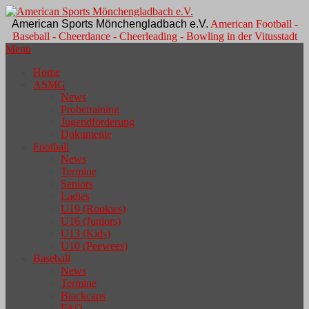
American Sports Mönchengladbach e.V.
American Football -
Baseball - Cheerdance - Cheerleading - Bowling in der Vitusstadt
Menu
Home
ASMG
News
Probetraining
Jugendförderung
Dokumente
Football
News
Termine
Seniors
Ladies
U19 (Rookies)
U16 (Juniors)
U13 (Kids)
U10 (Peewees)
Baseball
News
Termine
Blackcaps
FAQ