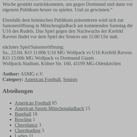
Woche gestärkt zurückkommen, um gegen Dortmund und dann vor
eigenem Publikum besser zu spielen. Und zu gewinnen.“
Ebenfalls dem heimischen Publikum präsentieren wird sich zur
Saisoneröffnung in Mönchengladbach am kommenden Samstag die
U16 des Rudels. Das Spiel gegen den Nachwuchs der Krefeld
Ravens findet vor dem Spiel der Seniors um 11:00 Uhr statt.
nächstes Spiel/Saisoneröffnung:
Sa., 22.04. KO 11:00h U16 MG Wolfpack vs U16 Krefeld Ravens
KO 15:00h MG Wolfpack vs Dortmund Giants
Wolfpack-Stadium, Kölner Str. 160, 41199 MG-Odenkirchen
Author:
ASMG e.V.
Category:
American Football
,
Seniors
Abteilungen
American Football
85
American Sports Mönchengladbach
15
Baseball
18
Bowling
1
Cheerdance
3
Cheerleading
3
Ladies
11