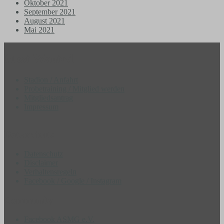
Oktober 2021
September 2021
August 2021
Mai 2021
Most Wanted
Stadion / Anfahrt
Probetraining / Mitglied werden
Mitgliedsantrag
Impressum
Datenschutz
Datenschutz
Disclaimer
Verhaltensregeln
Facebook / Google / Instagram
Community
Facebook ASMG e.V.