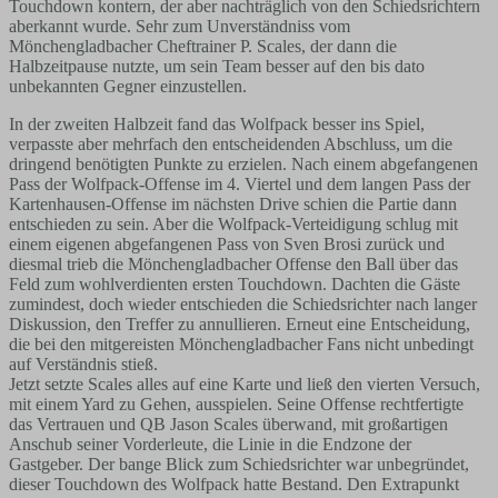
Touchdown kontern, der aber nachträglich von den Schiedsrichtern
aberkannt wurde. Sehr zum Unverständniss vom
Mönchengladbacher Cheftrainer P. Scales, der dann die
Halbzeitpause nutzte, um sein Team besser auf den bis dato
unbekannten Gegner einzustellen.
In der zweiten Halbzeit fand das Wolfpack besser ins Spiel,
verpasste aber mehrfach den entscheidenden Abschluss, um die
dringend benötigten Punkte zu erzielen. Nach einem abgefangenen
Pass der Wolfpack-Offense im 4. Viertel und dem langen Pass der
Kartenhausen-Offense im nächsten Drive schien die Partie dann
entschieden zu sein. Aber die Wolfpack-Verteidigung schlug mit
einem eigenen abgefangenen Pass von Sven Brosi zurück und
diesmal trieb die Mönchengladbacher Offense den Ball über das
Feld zum wohlverdienten ersten Touchdown. Dachten die Gäste
zumindest, doch wieder entschieden die Schiedsrichter nach langer
Diskussion, den Treffer zu annullieren. Erneut eine Entscheidung,
die bei den mitgereisten Mönchengladbacher Fans nicht unbedingt
auf Verständnis stieß.
Jetzt setzte Scales alles auf eine Karte und ließ den vierten Versuch,
mit einem Yard zu Gehen, ausspielen. Seine Offense rechtfertigte
das Vertrauen und QB Jason Scales überwand, mit großartigen
Anschub seiner Vorderleute, die Linie in die Endzone der
Gastgeber. Der bange Blick zum Schiedsrichter war unbegründet,
dieser Touchdown des Wolfpack hatte Bestand. Den Extrapunkt