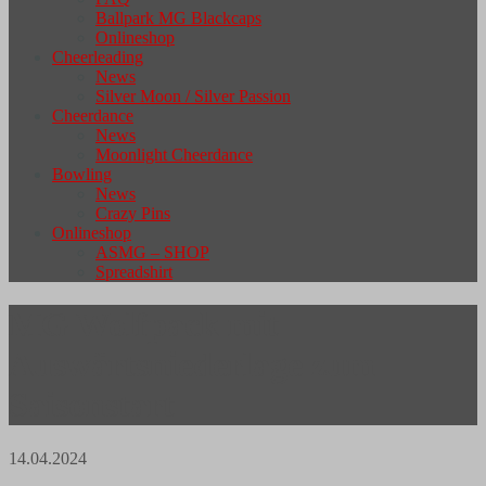
Ballpark MG Blackcaps
Onlineshop
Cheerleading
News
Silver Moon / Silver Passion
Cheerdance
News
Moonlight Cheerdance
Bowling
News
Crazy Pins
Onlineshop
ASMG – SHOP
Spreadshirt
MG Wolfpack mit
Auswärtsniederlage zum
Saisonstart
14.04.2024