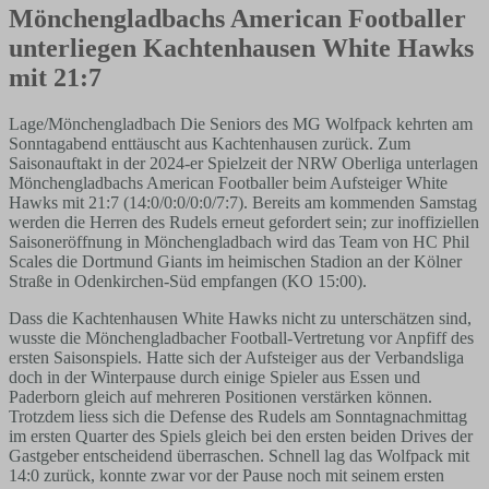
Mönchengladbachs American Footballer
unterliegen Kachtenhausen White Hawks
mit 21:7
Lage/Mönchengladbach Die Seniors des MG Wolfpack kehrten am
Sonntagabend enttäuscht aus Kachtenhausen zurück. Zum
Saisonauftakt in der 2024-er Spielzeit der NRW Oberliga unterlagen
Mönchengladbachs American Footballer beim Aufsteiger White
Hawks mit 21:7 (14:0/0:0/0:0/7:7). Bereits am kommenden Samstag
werden die Herren des Rudels erneut gefordert sein; zur inoffiziellen
Saisoneröffnung in Mönchengladbach wird das Team von HC Phil
Scales die Dortmund Giants im heimischen Stadion an der Kölner
Straße in Odenkirchen-Süd empfangen (KO 15:00).
Dass die Kachtenhausen White Hawks nicht zu unterschätzen sind,
wusste die Mönchengladbacher Football-Vertretung vor Anpfiff des
ersten Saisonspiels. Hatte sich der Aufsteiger aus der Verbandsliga
doch in der Winterpause durch einige Spieler aus Essen und
Paderborn gleich auf mehreren Positionen verstärken können.
Trotzdem liess sich die Defense des Rudels am Sonntagnachmittag
im ersten Quarter des Spiels gleich bei den ersten beiden Drives der
Gastgeber entscheidend überraschen. Schnell lag das Wolfpack mit
14:0 zurück, konnte zwar vor der Pause noch mit seinem ersten