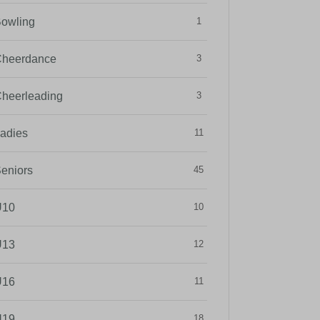
owling
1
heerdance
3
heerleading
3
adies
11
eniors
45
U10
10
U13
12
U16
11
U19
18