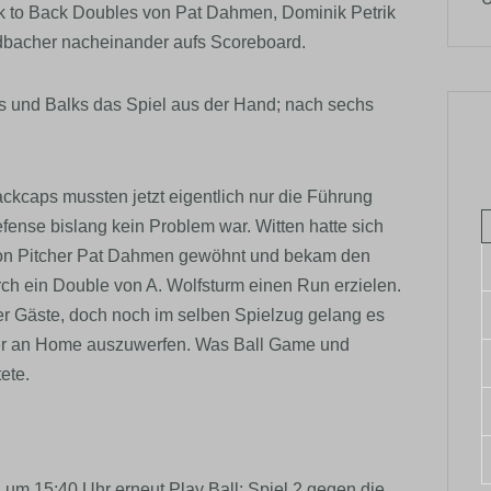
k to Back Doubles von Pat Dahmen, Dominik Petrik
dbacher nacheinander aufs Scoreboard.
hes und Balks das Spiel aus der Hand; nach sechs
ackcaps mussten jetzt eigentlich nur die Führung
efense bislang kein Problem war. Witten hatte sich
 von Pitcher Pat Dahmen gewöhnt und bekam den
rch ein Double von A. Wolfsturm einen Run erzielen.
r Gäste, doch noch im selben Spielzug gelang es
er an Home auszuwerfen. Was Ball Game und
ete.
um 15:40 Uhr erneut Play Ball: Spiel 2 gegen die