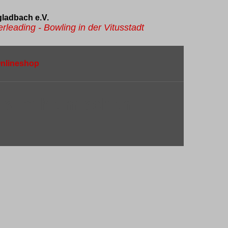
ladbach e.V.
leading - Bowling in der Vitusstadt
nlineshop
ps im heimischen