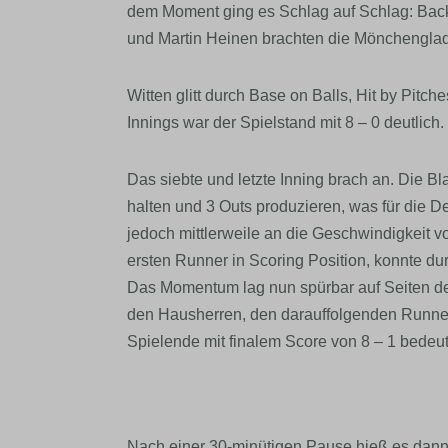
dem Moment ging es Schlag auf Schlag: Bac
und Martin Heinen brachten die Mönchengla
Witten glitt durch Base on Balls, Hit by Pitc
Innings war der Spielstand mit 8 – 0 deutlich.
Das siebte und letzte Inning brach an. Die Bl
halten und 3 Outs produzieren, was für die D
jedoch mittlerweile an die Geschwindigkeit
ersten Runner in Scoring Position, konnte du
Das Momentum lag nun spürbar auf Seiten de
den Hausherren, den darauffolgenden Runn
Spielende mit finalem Score von 8 – 1 bedeut
Nach einer 30-minütigen Pause hieß es dann 