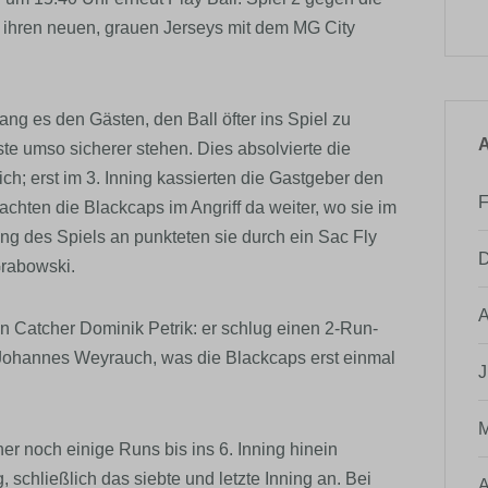
n ihren neuen, grauen Jerseys mit dem MG City
ang es den Gästen, den Ball öfter ins Spiel zu
A
te umso sicherer stehen. Dies absolvierte die
h; erst im 3. Inning kassierten die Gastgeber den
F
achten die Blackcaps im Angriff da weiter, wo sie im
ang des Spiels an punkteten sie durch ein Sac Fly
D
Grabowski.
A
von Catcher Dominik Petrik: er schlug einen 2-Run-
Johannes Weyrauch, was die Blackcaps erst einmal
J
M
r noch einige Runs bis ins 6. Inning hinein
, schließlich das siebte und letzte Inning an. Bei
A