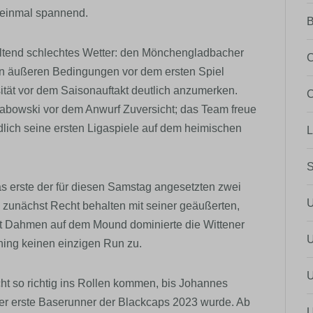
 einmal spannend.
B
ltend schlechtes Wetter: den Mönchengladbacher
C
n äußeren Bedingungen vor dem ersten Spiel
tät vor dem Saisonauftakt deutlich anzumerken.
C
 Grabowski vor dem Anwurf Zuversicht; das Team freue
dlich seine ersten Ligaspiele auf dem heimischen
L
S
das erste der für diesen Samstag angesetzten zwei
e zunächst Recht behalten mit seiner geäußerten,
Pat Dahmen auf dem Mound dominierte die Wittener
nning keinen einzigen Run zu.
cht so richtig ins Rollen kommen, bis Johannes
er erste Baserunner der Blackcaps 2023 wurde. Ab