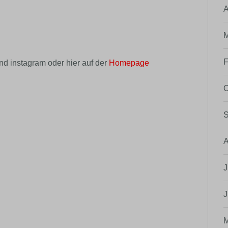
A
M
F
nd instagram oder hier auf der
Homepage
O
S
A
J
J
M