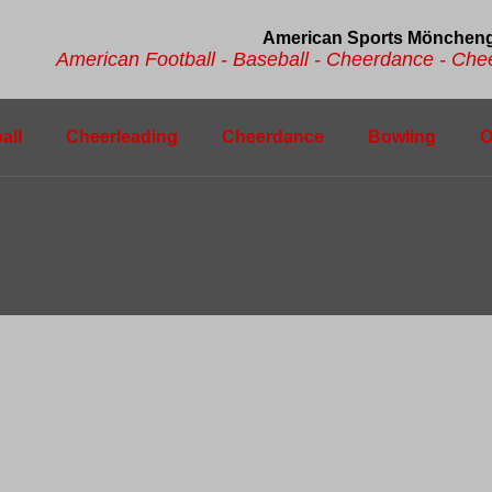
American Sports Möncheng
American Football - Baseball - Cheerdance - Cheer
all
Cheerleading
Cheerdance
Bowling
O
eröffnung für die MG Blackca