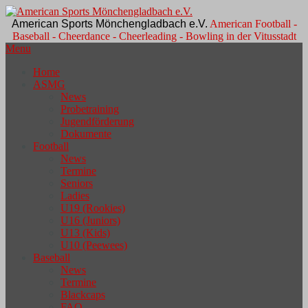
American Sports Mönchengladbach e.V.
American Football -
Baseball - Cheerdance - Cheerleading - Bowling in der Vitusstadt
Menu
Home
ASMG
News
Probetraining
Jugendförderung
Dokumente
Football
News
Termine
Seniors
Ladies
U19 (Rookies)
U16 (Juniors)
U13 (Kids)
U10 (Peewees)
Baseball
News
Termine
Blackcaps
FAQ