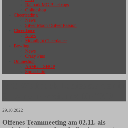
Ballpark MG Blackcaps
Onlineshop
Cheerleading
News
Silver Moon / Silver Passion
Cheerdance
News
Moonlight Cheerdance
Bowling
News
Crazy Pins
Onlineshop
ASMG – SHOP
Spreadshirt
MG Wolfpack Ladies starten in
Saisonvorbereitung für 2023
29.10.2022
Offenes Teammeeting am 02.11. als