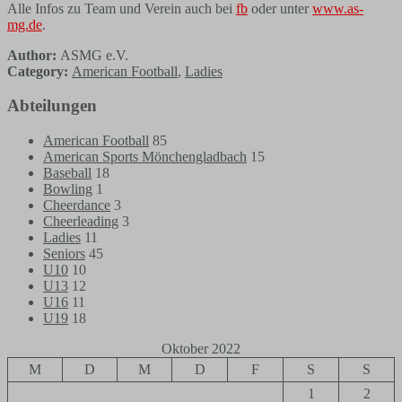
Alle Infos zu Team und Verein auch bei
fb
oder unter
www.as-
mg.de
.
Author:
ASMG e.V.
Category:
American Football
,
Ladies
Abteilungen
American Football
85
American Sports Mönchengladbach
15
Baseball
18
Bowling
1
Cheerdance
3
Cheerleading
3
Ladies
11
Seniors
45
U10
10
U13
12
U16
11
U19
18
Oktober 2022
M
D
M
D
F
S
S
1
2