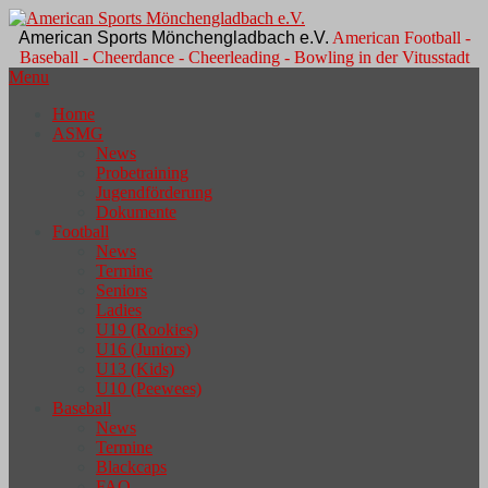
American Sports Mönchengladbach e.V.
American Football -
Baseball - Cheerdance - Cheerleading - Bowling in der Vitusstadt
Menu
Home
ASMG
News
Probetraining
Jugendförderung
Dokumente
Football
News
Termine
Seniors
Ladies
U19 (Rookies)
U16 (Juniors)
U13 (Kids)
U10 (Peewees)
Baseball
News
Termine
Blackcaps
FAQ