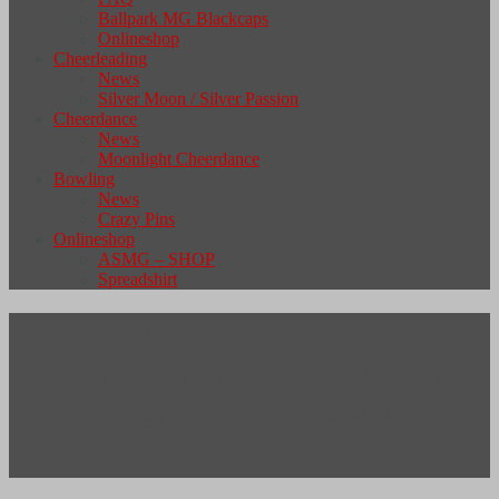
Ballpark MG Blackcaps
Onlineshop
Cheerleading
News
Silver Moon / Silver Passion
Cheerdance
News
Moonlight Cheerdance
Bowling
News
Crazy Pins
Onlineshop
ASMG – SHOP
Spreadshirt
MG Wolfpack bleibt auch in
Gelsenkirchen ungeschlagen
und sichert sich vorzeitig die
Meisterschaft