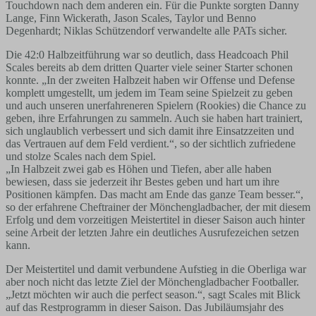
Touchdown nach dem anderen ein. Für die Punkte sorgten Danny
Lange, Finn Wickerath, Jason Scales, Taylor und Benno
Degenhardt; Niklas Schützendorf verwandelte alle PATs sicher.
Die 42:0 Halbzeitführung war so deutlich, dass Headcoach Phil
Scales bereits ab dem dritten Quarter viele seiner Starter schonen
konnte. „In der zweiten Halbzeit haben wir Offense und Defense
komplett umgestellt, um jedem im Team seine Spielzeit zu geben
und auch unseren unerfahreneren Spielern (Rookies) die Chance zu
geben, ihre Erfahrungen zu sammeln. Auch sie haben hart trainiert,
sich unglaublich verbessert und sich damit ihre Einsatzzeiten und
das Vertrauen auf dem Feld verdient.“, so der sichtlich zufriedene
und stolze Scales nach dem Spiel.
„In Halbzeit zwei gab es Höhen und Tiefen, aber alle haben
bewiesen, dass sie jederzeit ihr Bestes geben und hart um ihre
Positionen kämpfen. Das macht am Ende das ganze Team besser.“,
so der erfahrene Cheftrainer der Mönchengladbacher, der mit diesem
Erfolg und dem vorzeitigen Meistertitel in dieser Saison auch hinter
seine Arbeit der letzten Jahre ein deutliches Ausrufezeichen setzen
kann.
Der Meistertitel und damit verbundene Aufstieg in die Oberliga war
aber noch nicht das letzte Ziel der Mönchengladbacher Footballer.
„Jetzt möchten wir auch die perfect season.“, sagt Scales mit Blick
auf das Restprogramm in dieser Saison. Das Jubiläumsjahr des