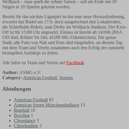
Wolfpack – man spielt die zehnte Saison – soll am Ende mit 10
Siegen in 10 Spielen gekrönt werden.
Bereits für das nächste Ligaspiel ist das eine neue Herausforderung,
erwartet das Rudel am 17.9. doch ausgerechnet den Lokalrivalen,
die Schiefbahn Riders, zum Derby im Wolfpack-Stadium. Der Kick-
Off ist für 15:00 Uhr angesetzt, Einlass ist bereits ab 14:00h (BSA
OD-Süd, Kölner Str.160, 41199 MG-Odenkirchen). Die ganze
Stadt, alle Fans von Nah und Fern sind eingeladen, an diesem Tag
mit dem Team und Verein zusammen auch den Erfolg des nunmehr
besiegelten Aufstiegs zu feiern.
Alle Infos zu Team und Verein auf
Facebook
Author:
ASMG e.V.
Category:
American Football
,
Seniors
Abteilungen
American Football
85
American Sports Mönchengladbach
15
Baseball
18
Bowling
1
Cheerdance
3
Cheerleading
3