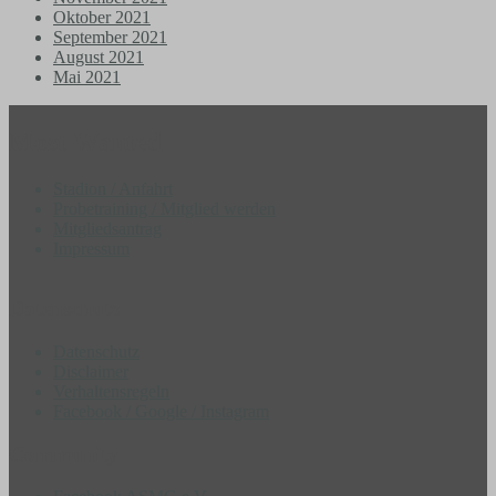
Oktober 2021
September 2021
August 2021
Mai 2021
Most Wanted
Stadion / Anfahrt
Probetraining / Mitglied werden
Mitgliedsantrag
Impressum
Datenschutz
Datenschutz
Disclaimer
Verhaltensregeln
Facebook / Google / Instagram
Community