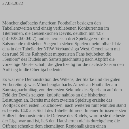
27.08.2022
Mönchengladbachs American Footballer besiegen den
Tabellenzweiten und einzig verbliebenen Konkurrenten im
Titelrennen, die Gelsenkirchen Devils, deutlich mit 42:7
(14:0/28:0/0:0/0:7) und sichern sich drei Spieltage vor dem
Saisonende mit sieben Siegen in sieben Spielen uneinholbar Platz
eins in der Tabelle der NRW Verbandsliga West. Gemeinsam mit
den rund 50 ins Ruhrgebiet mitgereisten Fans bejubelten die
„Seniors“ des Rudels am Samstagnachmittag nach Abpfiff die
vorzeitige Meisterschaft, die gleichzeitig für die nächste Saison den
Aufstieg in die Oberliga bedeutet.
Es war eine Demonstration des Willens, der Stärke und der guten
Vorbereitung: was Mönchengladbachs American Footballer am
Samstagnachmittag von der ersten Sekunde des Spiels an auf dem
Feld der Devils zeigten, knüpfte nahtlos an die bisherigen
Leistungen an. Bereits mit dem zweiten Spielzug erzielte das
Wolfpack den ersten Touchdown, nach weiteren fünf Minuten stand
es bereits 14:0 aus Sicht des Tabellenführers. In einer furiosen ersten
Halbzeit demonstrierte die Defense des Rudels, warum sie die beste
der Liga war und ist, ließ den Hausherren nichts durchgehen; die
Offense schenkte dem ehemaligen Regionalligisten einen